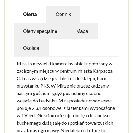
ZABYTKI
Oferta
Cennik
IMPREZY
Oferty specjalne
Mapa
CENY WSTĘPÓW
Okolica
GALERIA
PLAN MIASTA
Mira to niewielki kameralny obiekt położony w
zacisznym miejscu w centrum miasta Karpacza.
POGODA
Od nas wszędzie jest blisko- do sklepu, baru,
przystanku PKS. W Mirze nie przeszkadzamy
naszym gościom, gdyż posiadamy osobne
wejście do budynku. Mira posiada nowoczesne
pokoje 2,3,4 osobowe z łazienkami wyposażone
w TV led . Gościom oferuje dostęp do aneksu
kuchennego,dużą salę do spotkań towarzyskich
oraz taras ogrodowy. Niedaleko od obiektu