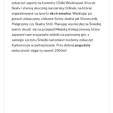
zobaczyć zaporę na Łomnicy i Dziki Wodospad, Krucze
ZABYTKI
Skały i słynną skocznię narciarską Orlinek, na której
organizowane są sporty
ekstremalne
. Wędrując po
górach zobaczymy ciekawe formy skalne jak Słonecznik,
IMPREZY
Pielgrzymy czy Skalny Stół. Planując wycieczkę na Śnieżkę
warto skusić się na przejazd Miejską Koleją Linową, która
CENY WSTĘPÓW
zapewni nam wspaniałe widoki na panoramę gór, z
samego szczytu Śnieżki natomiast możemy zobaczyć
GALERIA
Karkonosze w pełnej krasie. Przy dobrej
pogodzie
widoczność sięga tu nawet 200 km!
PLAN MIASTA
POGODA