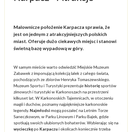
NARTY
USŁUGI
DLA TURYSTY
Malownicze położenie Karpacza sprawia, że
jest on jednym z atrakcyjniejszych polskich
O KARPACZU
miast. Oferuje dużo ciekawych miejsc i stanowi
świetną bazę wypadową w góry.
OGŁOSZENIA
WYCIĄGI
W samym mieście warto odwiedzić Miejskie Muzeum
Zabawek z imponującą kolekcją lalek z całego świata,
AKTYWNIE LATEM
pochodzących ze zbiorów Henryka Tomaszewskiego.
Muzeum Sportu i Turystyki prezentuje
historię
sportów
AKTYWNIE ZIMĄ
zimowych i turystyki w Karkonoszach na przestrzeni
kilkuset lat. W Karkonoskich Tajemnicach, w otoczeniu
MIEJSCA DLA
magii i duchów, poznamy najpiękniejsze karkonoskie
legendy.
Najmłodsi
mogą poszaleć na Letnim Torze
ATRAKCJE
Saneczkowym, w Parku Linowym i Parku Bajek, gdzie
spotkają swoich ulubionych bohaterów. Wybierając się na
HISTORIA
wycieczkę
po
Karpaczu
i okolicach koniecznie trzeba