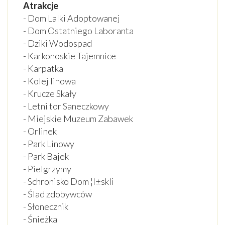
Atrakcje
- Dom Lalki Adoptowanej
- Dom Ostatniego Laboranta
- Dziki Wodospad
- Karkonoskie Tajemnice
- Karpatka
- Kolej linowa
- Krucze Skały
- Letni tor Saneczkowy
- Miejskie Muzeum Zabawek
- Orlinek
- Park Linowy
- Park Bajek
- Pielgrzymy
- Schronisko Dom ¦l±skli
- Ślad zdobywców
- Słonecznik
- Śnieżka