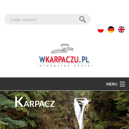
MENU
K
START
ARPACZ
BAZA NOCLEGÓW
PAKIETY