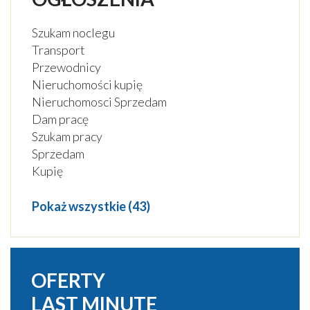
ZABYTKI
Szukam noclegu
Transport
IMPREZY
Przewodnicy
CENY WSTĘPÓW
Nieruchomości kupię
Nieruchomosci Sprzedam
GALERIA
Dam pracę
Szukam pracy
PLAN MIASTA
Sprzedam
Kupię
POGODA
Pokaż wszystkie
(43)
OFERTY
LAST MINUTE