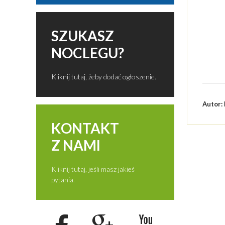
SZUKASZ
NOCLEGU?
Kliknij tutaj, żeby dodać ogłoszenie.
Autor:
KONTAKT
Z NAMI
Kliknij tutaj, jeśli masz jakieś
pytania.