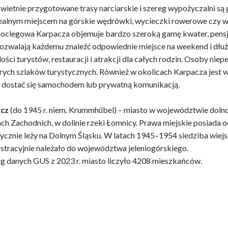
świetnie przygotowane trasy narciarskie i szereg wypożyczalni s
dealnym miejscem na górskie wędrówki, wycieczki rowerowe czy w
oclegowa Karpacza objemuje bardzo szeroką gamę kwater, pensjon
ozwalają każdemu znaleźć odpowiednie miejsce na weekend i dłuż
ilości turystów, restauracji i atrakcji dla całych rodzin. Osoby n
rych szlaków turystycznych. Również w okolicach Karpacza jest 
 dostać się samochodem lub prywatną komunikacją.
cz
(do 1945 r. niem. Krummhübel) – miasto w województwie doln
ch Zachodnich, w dolinie rzeki Łomnicy. Prawa miejskie posiada od
ycznie leży na Dolnym Śląsku. W latach 1945–1954 siedziba wiej
stracyjnie należało do województwa jeleniogórskiego.
 danych GUS z 2023 r. miasto liczyło 4208 mieszkańców.