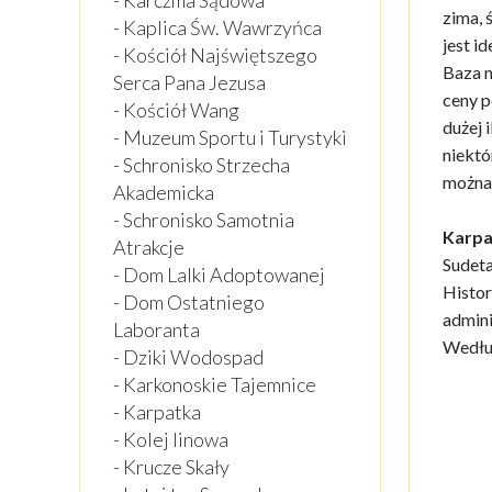
- Karczma Sądowa
zima, 
- Kaplica Św. Wawrzyńca
jest i
- Kościół Najświętszego
Baza n
Serca Pana Jezusa
ceny p
- Kościół Wang
dużej 
- Muzeum Sportu i Turystyki
niektó
- Schronisko Strzecha
można
Akademicka
- Schronisko Samotnia
Karpa
Atrakcje
Sudeta
- Dom Lalki Adoptowanej
Histor
- Dom Ostatniego
admini
Laboranta
Według
- Dziki Wodospad
- Karkonoskie Tajemnice
- Karpatka
- Kolej linowa
- Krucze Skały