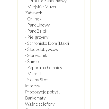
- Letni tor Saneczkowy
- Miejskie Muzeum
Zabawek
- Orlinek
- Park Linowy
- Park Bajek
- Pielgrzymy
- Schronisko Dom ¦l±skli
- Ślad zdobywców
- Słonecznik
- Śnieżka
- Zapora na Łomnicy
- Marmit
- Skalny Stół
Imprezy
Propozycje pobytu
Bankomaty
Ważne telefony