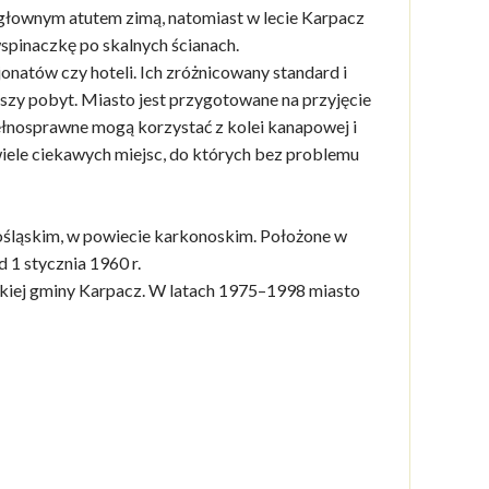
ą głownym atutem zimą, natomiast w lecie Karpacz
spinaczkę po skalnych ścianach.
atów czy hoteli. Ich zróżnicowany standard i
szy pobyt. Miasto jest przygotowane na przyjęcie
iepełnosprawne mogą korzystać z kolei kanapowej i
wiele ciekawych miejsc, do których bez problemu
ośląskim, w powiecie karkonoskim. Położone w
 1 stycznia 1960 r.
skiej gminy Karpacz. W latach 1975–1998 miasto