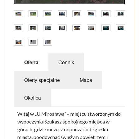
ZABYTKI
IMPREZY
CENY WSTĘPÓW
GALERIA
Oferta
Cennik
PLAN MIASTA
POGODA
Oferty specjalne
Mapa
Okolica
Witaj w „U Mirosława” – miejscu stworzonym do
wypoczynkuSzukasz spokojnego miejsca w
górach, gdzie możesz odpocząć od zgiełku
miasta, pooddychać świeżym powietrzem i