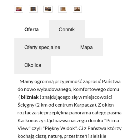
ZABYTKI
IMPREZY
Oferta
Cennik
CENY WSTĘPÓW
Oferty specjalne
Mapa
GALERIA
Okolica
PLAN MIASTA
POGODA
Mamy ogromną przyjemność zaprosić Państwa
do nowo wybudowanego, komfortowego domu
(
bliźniak
) znajdującego się w miejscowości
Ścięgny (2 km od centrum Karpacza). Z okien
roztacza sie przepiękna panorama całego pasma
Karkonoszy stąd nazwa naszego domku "Prima
View" czyli "Piękny Widok". Ci z Państwa którzy
kochają ciszę, naturę, przestrzeń i sielskie