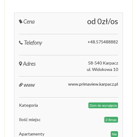
od 0zł/os
Cena
Telefony
+48.575488882
Adres
58-540 Karpacz
ul. Widokowa 10
www
www.primaview.karpacz.pl
Kategoria
Dom do wynajęcia
Ilość miejsc
2-8max
Apartamenty
Nie