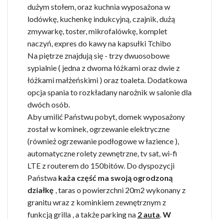
dużym stołem, oraz kuchnia wyposażona w
lodówkę, kuchenkę indukcyjną, czajnik, dużą
zmywarkę, toster, mikrofalówkę, komplet
naczyń, expres do kawy na kapsułki Tchibo
Na piętrze znajdują się - trzy dwuosobowe
sypialnie ( jedna z dwoma łóżkami oraz dwie z
łóżkami małżeńskimi ) oraz toaleta. Dodatkowa
opcja spania to rozkładany narożnik w salonie dla
dwóch osób.
Aby umilić Państwu pobyt, domek wyposażony
został w kominek, ogrzewanie elektryczne
(również ogrzewanie podłogowe w łazience ),
automatyczne rolety zewnętrzne, tv sat, wi-fi
LTE z routerem do 150bitów. Do dyspozycji
Państwa
każa część
ma swoją ogrodzoną
działkę
, taras o powierzchni 20m2 wykonany z
granitu wraz z kominkiem zewnętrznym z
funkcją grilla , a także parking na
2 auta
.
W