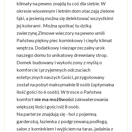
klimaty na pewno znajdą tu coś dla siebie. W
okresie wiosennym i letnim dom otaczają zielone
łąki, a jesienią można się delektować wszystkimi
jej kolorami . Można spotkać tu dziką
zwierzynę.Zimowe wieczory na pewno umili
Państwu piękny piec kominkowy i ciepły klimat
wnętrza. Dodatkowy i niezaprzeczalny urok
naszego domu to unikatowy drewniany strop.
Domek budowany i wykończony z myślą o
komforcie i przyjemnych odczuciach
estetycznych naszych Gości, przygotowany
został na pobyt maksymalnie 8 osób (optymalna
ilość gości to 6 osób). W trosce o Państwa
komfort
nie ma możliwości
zakwaterowania
większej ilości gości niż 8 osób.
Na parterze znajdują się - hol z pojemną
garderobą, łazienka z podgrzewaną podłogą,
salon z kominkiem i wyjściem na taras, jadalnia z