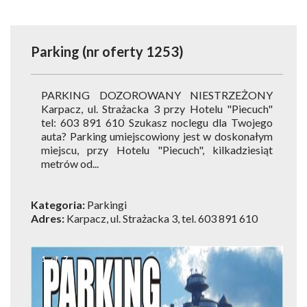
ZABYTKI
Parking (nr oferty 1253)
IMPREZY
CENY WSTĘPÓW
PARKING DOZOROWANY NIESTRZEŻONY
Karpacz, ul. Strażacka 3 przy Hotelu "Piecuch"
GALERIA
tel: 603 891 610 Szukasz noclegu dla Twojego
auta? Parking umiejscowiony jest w doskonałym
PLAN MIASTA
miejscu, przy Hotelu "Piecuch", kilkadziesiąt
metrów od...
POGODA
Kategoria:
Parkingi
Adres:
Karpacz, ul. Strażacka 3, tel.
603 891 610
1
of
7