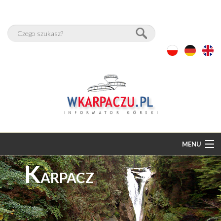
MENU
K
START
ARPACZ
BAZA NOCLEGÓW
PAKIETY