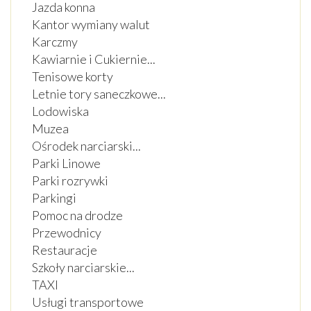
Jazda konna
Kantor wymiany walut
Karczmy
Kawiarnie i Cukiernie
...
Tenisowe korty
Letnie tory saneczkowe
...
Lodowiska
Muzea
Ośrodek narciarski
...
Parki Linowe
Parki rozrywki
Parkingi
Pomoc na drodze
Przewodnicy
Restauracje
Szkoły narciarskie
...
TAXI
Usługi transportowe