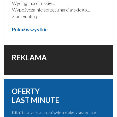
Wyciągi narciarskie
...
Wypożyczalnie sprzętu narciarskiego
...
Z adrenaliną
Pokaż wszystkie
REKLAMA
OFERTY
LAST MINUTE
Kliknij tutaj, żeby zobaczyć wybrane oferty last minute.