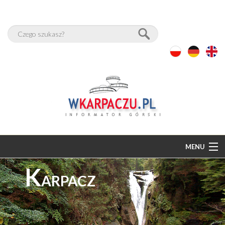
MENU
K
START
ARPACZ
BAZA NOCLEGÓW
PAKIETY