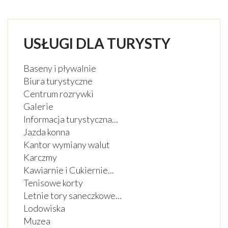
ZABYTKI
IMPREZY
USŁUGI DLA TURYSTY
CENY WSTĘPÓW
Baseny i pływalnie
Biura turystyczne
GALERIA
Centrum rozrywki
Galerie
PLAN MIASTA
Informacja turystyczna
...
POGODA
Jazda konna
Kantor wymiany walut
Karczmy
Kawiarnie i Cukiernie
...
Tenisowe korty
Letnie tory saneczkowe
...
Lodowiska
Muzea