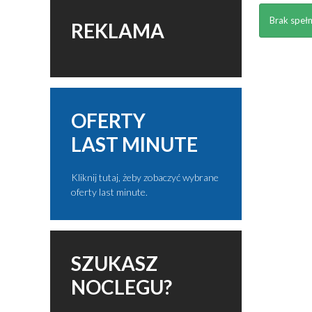
Brak spełn
REKLAMA
OFERTY
LAST MINUTE
Kliknij tutaj, żeby zobaczyć wybrane
oferty last minute.
SZUKASZ
NOCLEGU?