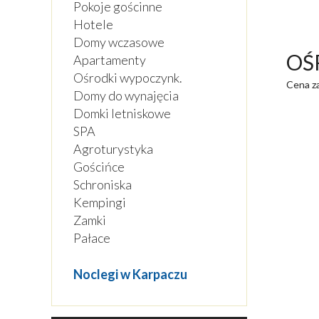
Pokoje gościnne
Hotele
Domy wczasowe
OŚ
Apartamenty
Ośrodki wypoczynk.
Cena za
Domy do wynajęcia
Domki letniskowe
SPA
Agroturystyka
Gościńce
Schroniska
Kempingi
Zamki
Pałace
Noclegi w Karpaczu