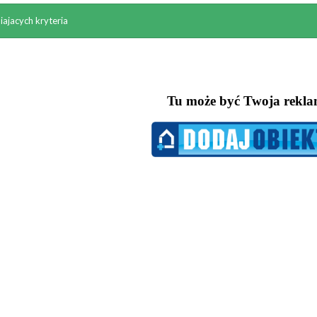
iajacych kryteria