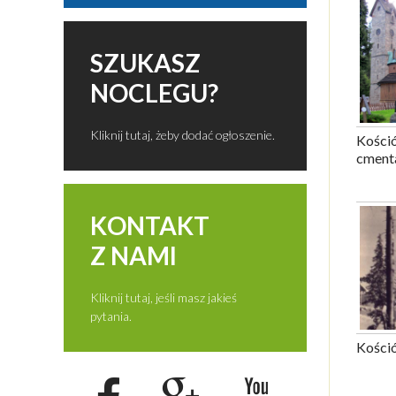
SZUKASZ
NOCLEGU?
Kliknij tutaj, żeby dodać ogłoszenie.
Kośció
cment
KONTAKT
Z NAMI
Kliknij tutaj, jeśli masz jakieś
pytania.
Kośció