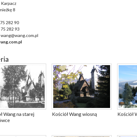
 Karpacz
Śnieżkę 8
 75 282 90
 75 282 93
 : wang@wang.com.pl
ang.com.pl
ria
ł Wang na starej
Kościół Wang wiosną
Kościół 
ówce