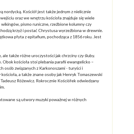
ą nordycką. Kościół jest także jednym z nielicznie
jściu oraz we wnętrzu kościoła znajduje się wiele
e wikingów, pismo runiczne, rzeźbione kolumny czy
chodzą krzyż i postać Chrystusa wyrzeźbiona w drewnie.
iątkowa płyta z epitafium, pochodząca z 1856 roku. Jest
 ale także różne uroczystości jak chrzciny czy śluby.
Obok kościoła stoi plebania parafii ewangelicko –
h osób związanych z Karkonoszami - turyści i
y kościoła, a także znane osoby jak Henryk Tomaszewski
g Tadeusz Różewicz. Rokrocznie Kościółek odwiedzany
im.
entowane są utwory muzyki poważnej w różnych