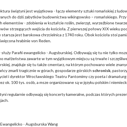
ktura świątyni jest wyjątkowa - łączy elementy sztuki romańskiej z ludow
anych do dziś zabytków budownictwa wikingowsko – romańskiego. Przy we
 elementów - zdobienia w kształcie roślin, zwierząt, wyrzeźbione twarz
 lwów strzegących wejścia do kościoła. Z pierwszej połowy XIX wieku po
 starsza jest barokowa chrzcielnica z 1740 roku. Obok kościoła stoi pam
święcona hrabinie von Reden.
 służy Parafii ewangelicko - Augsburskiej. Odbywają się tu nie tylko msze,
o małżeństwa zawarte w tym wyjątkowym miejscu są trwałe i szczęśliwe. 
skiej, znajduje się tu także cmentarz, na którym pochowano wiele znanyc
ńcy zmarli tragicznie w górach, gospodarze górskich
schronisk
, pastorz
życiel i dyrektor Wrocławskiego Teatru Pantomimy czy poeta i dramatur
zez ok. 100 tys. osób, a msze organizowane są w języku polskim i niemieck
tyni regularnie odbywają się koncerty kameralne, podczas których prez
jach.
a Ewangelicko - Augsburska Wang