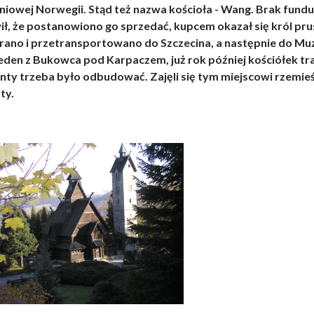
niowej Norwegii. Stąd też nazwa kościoła - Wang. Brak fund
ił, że postanowiono go sprzedać, kupcem okazał się król pru
rano i przetransportowano do Szczecina, a następnie do Muz
eden z Bukowca pod Karpaczem,
już rok później kościółek tr
nty trzeba było odbudować. Zajęli się tym miejscowi rzemieśl
ty.