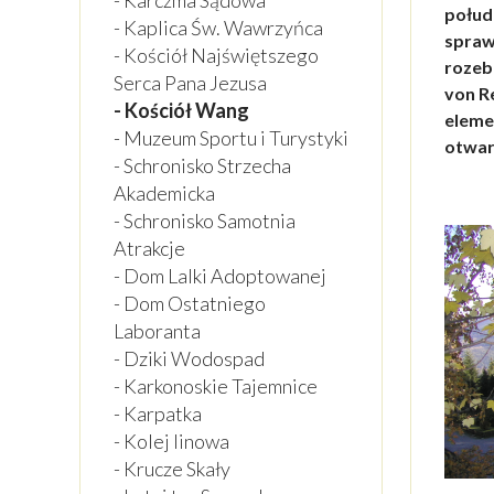
- Karczma Sądowa
połud
- Kaplica Św. Wawrzyńca
spraw
- Kościół Najświętszego
rozeb
Serca Pana Jezusa
von R
- Kościół Wang
eleme
- Muzeum Sportu i Turystyki
otwar
- Schronisko Strzecha
Akademicka
- Schronisko Samotnia
Atrakcje
- Dom Lalki Adoptowanej
- Dom Ostatniego
Laboranta
- Dziki Wodospad
- Karkonoskie Tajemnice
- Karpatka
- Kolej linowa
- Krucze Skały