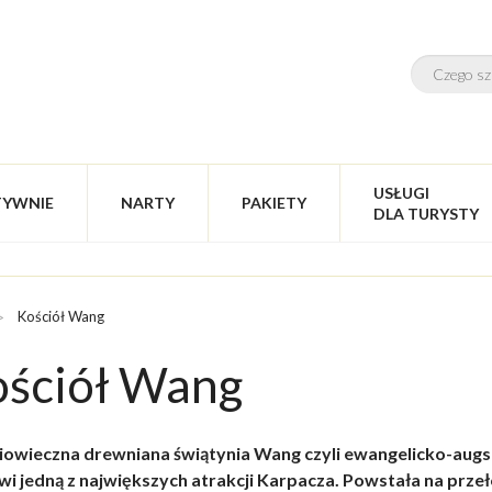
USŁUGI
TYWNIE
NARTY
PAKIETY
DLA TURYSTY
Kościół Wang
ściół Wang
iowieczna drewniana świątynia
Wang
czyli ewangelicko-augs
wi jedną z największych atrakcji
Karpacza
. Powstała na prze