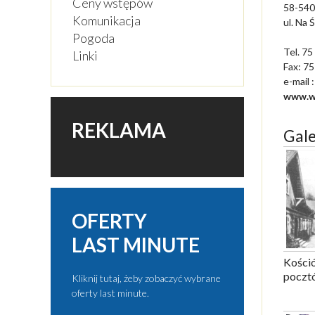
Ceny wstępów
58-540
Komunikacja
ul. Na 
Pogoda
Tel. 75
Linki
Fax: 75
e-mail
www.w
REKLAMA
Gale
OFERTY
LAST MINUTE
Kośció
poczt
Kliknij tutaj, żeby zobaczyć wybrane
oferty last minute.