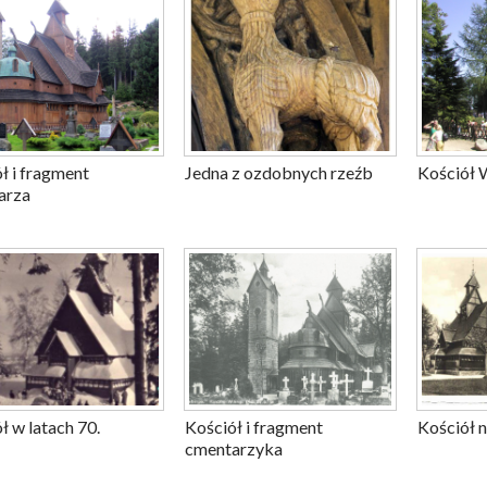
ł i fragment
Jedna z ozdobnych rzeźb
Kościół 
arza
ł w latach 70.
Kościół i fragment
Kościół 
cmentarzyka