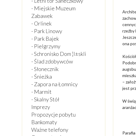
- Letni tor Saneczkowy
- Miejskie Muzeum
Archite
Zabawek
zachow
- Orlinek
cennych
- Park Linowy
rzeźby
Jeszcze
- Park Bajek
ona po
- Pielgrzymy
- Schronisko Dom ¦l±skli
Kościół
- Ślad zdobywców
Podobn
- Słonecznik
augsbur
mieszka
- Śnieżka
– zało
- Zapora na Łomnicy
jest pr
- Marmit
- Skalny Stół
W świą
Imprezy
aranżac
Propozycje pobytu
Bankomaty
Ważne telefony
Parafi